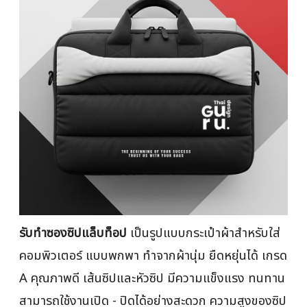
รับทำซองซิปแล็บท็อป
เป็นรูปแบบกระเป๋าผ้าสำหรับใส่
คอมพิวเตอร์ แบบพกพา ทำจากผ้านุ่ม ยืดหยุ่นได้ เกรด
A คุณภาพดี เส้นซิปและหัวซิป มีความแข็งแรง ทนทาน
สามารถใช้งานเปิด - ปิดได้อย่างสะดวก ความสูงของซิป