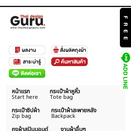
หน้าแรก
กระเป๋าผ้าหูหิ้ว
Start here
Tote bag
กระเป๋าซิปผ้า
กระเป๋าผ้าสะพายหลัง
Zip bag
Backpack
ถุงผ้าสปันบอนด์
งานผ้าอื่นๆ