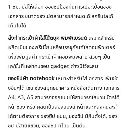
1 ซม. มีสีให้เลือก ซองซิปป้องกันการเปอะเปื้อนของ
เอกสาร ขนาดซองโน๊ตสามารถกำหนดได้ สกรีนโลโก้
เต็มใบได้
สั่งทำกระเป๋าผ้าใส่โน๊ตบุค พิมพ์แบรนด์
เหมาะสำหรับ
ผลิตเป็นของพรีเมี่ยมหรือบรรจุภัณฑ์ใส่คอมพิวเตอร์
เพื่อเพิ่มมูลค่า กระเป๋าผ้าคอมพิมพ์ลาย สวยๆ เป็น
แฟชั่นที่เหล่าคนชอบ gadget ต่างมีไว้สะสม
ซองซิปผ้า notebook
เหมาะสำหรับใส่เอกสาร เพิ่มช่อ
งอื่นๆได้ เช่น ช่องสมุดธนาคาร หนังสือเดินทาง เอกสาร
A4, A3, A5 สามารถออกแบบให้สามารถใส่นามบัตรได้
หน้าซอง หรือ ผลิตเป็นสองสองสี หน้าและหลังคนละสี
ได้ตามต้องการ ซองซิป แบน, ซองซิป มีก้นตั้้งได้, ซอง
ซิป มีสายแขวน, ซองซิป ทูโทน เป็นต้น