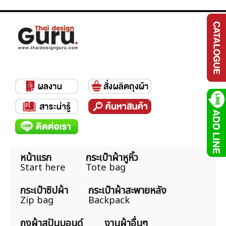
หน้าแรก
กระเป๋าผ้าหูหิ้ว
Start here
Tote bag
กระเป๋าซิปผ้า
กระเป๋าผ้าสะพายหลัง
Zip bag
Backpack
ถุงผ้าสปันบอนด์
งานผ้าอื่นๆ