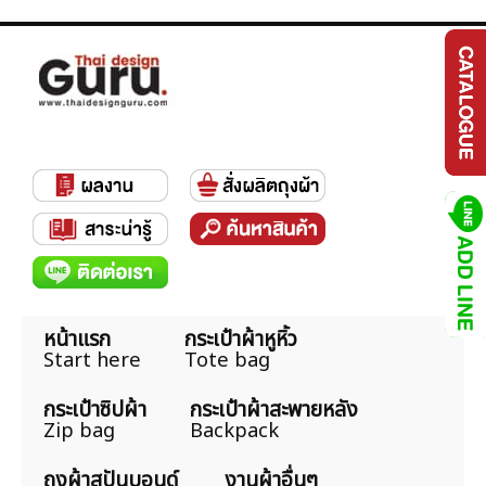
หน้าแรก
กระเป๋าผ้าหูหิ้ว
Start here
Tote bag
กระเป๋าซิปผ้า
กระเป๋าผ้าสะพายหลัง
Zip bag
Backpack
ถุงผ้าสปันบอนด์
งานผ้าอื่นๆ