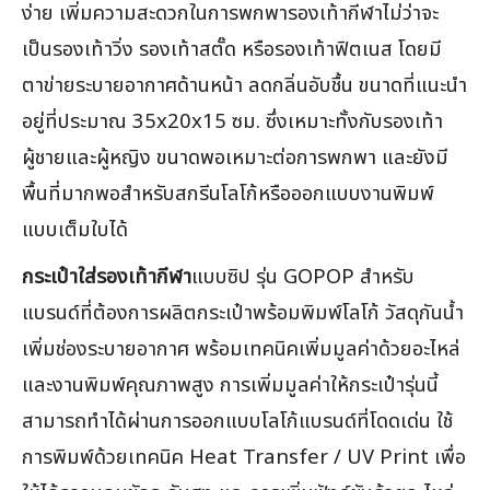
ง่าย เพิ่มความสะดวกในการพกพารองเท้ากีฬาไม่ว่าจะ
เป็นรองเท้าวิ่ง รองเท้าสตั๊ด หรือรองเท้าฟิตเนส โดยมี
ตาข่ายระบายอากาศด้านหน้า ลดกลิ่นอับชื้น ขนาดที่แนะนำ
อยู่ที่ประมาณ 35x20x15 ซม. ซึ่งเหมาะทั้งกับรองเท้า
ผู้ชายและผู้หญิง ขนาดพอเหมาะต่อการพกพา และยังมี
พื้นที่มากพอสำหรับสกรีนโลโก้หรือออกแบบงานพิมพ์
แบบเต็มใบได้
กระเป๋าใส่รองเท้ากีฬา
แบบซิป รุ่น GOPOP สำหรับ
แบรนด์ที่ต้องการผลิตกระเป๋าพร้อมพิมพ์โลโก้ วัสดุกันน้ำ
เพิ่มช่องระบายอากาศ พร้อมเทคนิคเพิ่มมูลค่าด้วยอะไหล่
และงานพิมพ์คุณภาพสูง การเพิ่มมูลค่าให้กระเป๋ารุ่นนี้
สามารถทำได้ผ่านการออกแบบโลโก้แบรนด์ที่โดดเด่น ใช้
การพิมพ์ด้วยเทคนิค Heat Transfer / UV Print เพื่อ