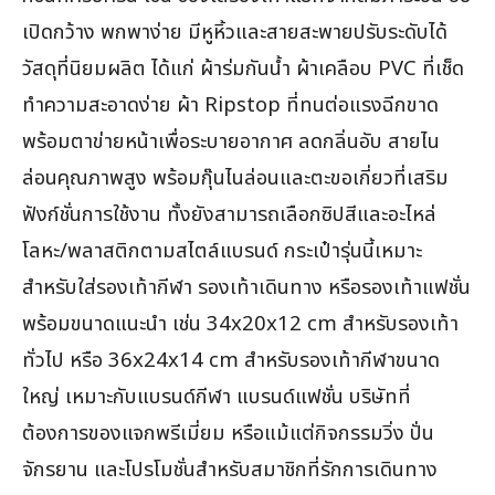
เปิดกว้าง พกพาง่าย มีหูหิ้วและสายสะพายปรับระดับได้
วัสดุที่นิยมผลิต ได้แก่ ผ้าร่มกันน้ำ ผ้าเคลือบ PVC ที่เช็ด
ทำความสะอาดง่าย ผ้า Ripstop ที่ทนต่อแรงฉีกขาด
พร้อมตาข่ายหน้าเพื่อระบายอากาศ ลดกลิ่นอับ สายไน
ล่อนคุณภาพสูง พร้อมกุ๊นไนล่อนและตะขอเกี่ยวที่เสริม
ฟังก์ชั่นการใช้งาน ทั้งยังสามารถเลือกซิปสีและอะไหล่
โลหะ/พลาสติกตามสไตล์แบรนด์ กระเป๋ารุ่นนี้เหมาะ
สำหรับใส่รองเท้ากีฬา รองเท้าเดินทาง หรือรองเท้าแฟชั่น
พร้อมขนาดแนะนำ เช่น 34x20x12 cm สำหรับรองเท้า
ทั่วไป หรือ 36x24x14 cm สำหรับรองเท้ากีฬาขนาด
ใหญ่ เหมาะกับแบรนด์กีฬา แบรนด์แฟชั่น บริษัทที่
ต้องการของแจกพรีเมี่ยม หรือแม้แต่กิจกรรมวิ่ง ปั่น
จักรยาน และโปรโมชั่นสำหรับสมาชิกที่รักการเดินทาง