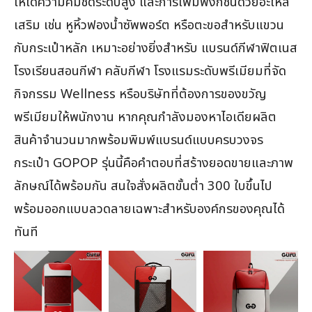
ให้ได้ความคมชัดระดับสูง และการเพิ่มฟังก์ชันด้วยอะไหล่
เสริม เช่น หูหิ้วฟองน้ำซัพพอร์ต หรือตะขอสำหรับแขวน
กับกระเป๋าหลัก เหมาะอย่างยิ่งสำหรับ แบรนด์กีฬาฟิตเนส
โรงเรียนสอนกีฬา คลับกีฬา โรงแรมระดับพรีเมียมที่จัด
กิจกรรม Wellness หรือบริษัทที่ต้องการของขวัญ
พรีเมียมให้พนักงาน หากคุณกำลังมองหาไอเดียผลิต
สินค้าจำนวนมากพร้อมพิมพ์แบรนด์แบบครบวงจร
กระเป๋า GOPOP รุ่นนี้คือคำตอบที่สร้างยอดขายและภาพ
ลักษณ์ได้พร้อมกัน สนใจสั่งผลิตขั้นต่ำ 300 ใบขึ้นไป
พร้อมออกแบบลวดลายเฉพาะสำหรับองค์กรของคุณได้
ทันที