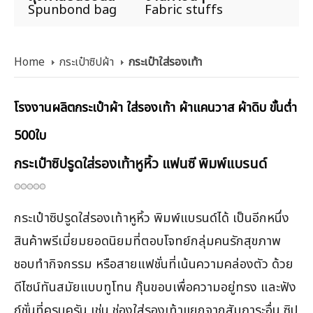
Spunbond bag
Fabric stuffs
Home
กระเป๋าซิปผ้า
กระเป๋าใส่รองเท้า
โรงงานผลิตกระเป๋าผ้า ใส่รองเท้า ผ้าแคนวาส ผ้าดิบ ขั้นต่ำ
500ใบ
กระเป๋าซิปรูดใส่รองเท้าหูหิ้ว แฟนซี พิมพ์แบรนด์
กระเป๋าซิปรูดใส่รองเท้าหูหิ้ว พิมพ์แบรนด์ได้ เป็นอีกหนึ่ง
สินค้าพรีเมี่ยมยอดนิยมที่ตอบโจทย์กลุ่มคนรักสุขภาพ
ชอบทำกิจกรรม หรือสายแฟชั่นที่เน้นความคล่องตัว ด้วย
ดีไซน์ทันสมัยแบบทูโทน กุ๊นขอบเพื่อความอยู่ทรง และฟัง
ก์ชั่นที่ครบครัน เช่น ช่องใส่รองเท้าแยกจากสัมภาระอื่น ซิป