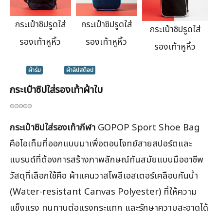
กระเป๋าซิปรูดใส่
กระเป๋าซิปรูดใส่
กระเป๋าซิปรูดใส่
รองเท้าหูหิ้ว
รองเท้าหูหิ้ว
รองเท้าหูหิ้ว
ผ้าร่ม
ผ้าลิปสต๊อป
กระเป๋าซิปใส่รองเท้าผ้าใบ
กระเป๋าซิปใส่รองเท้ากีฬา
GOPOP Sport Shoe Bag
คือไอเท็มที่ออกแบบมาเพื่อตอบโจทย์สายสปอร์ตและ
แบรนด์ที่ต้องการสร้างภาพลักษณ์ทันสมัยแบบมืออาชีพ
วัสดุที่เลือกใช้คือ ผ้าแคนวาสโพลีเอสเตอร์เคลือบกันน้ำ
(Water-resistant Canvas Polyester) ที่ให้ความ
แข็งแรง ทนทานต่อแรงกระแทก และรักษาความสะอาดได้