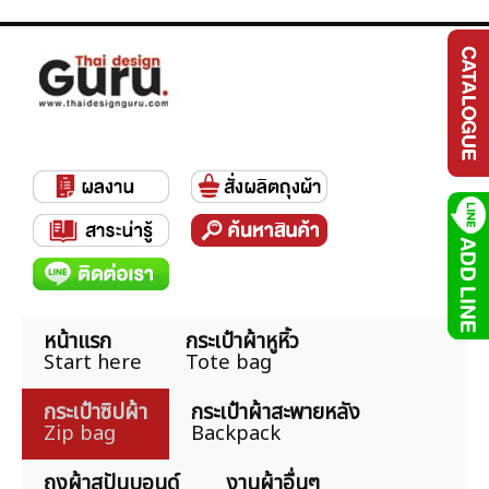
หน้าแรก
กระเป๋าผ้าหูหิ้ว
Start here
Tote bag
กระเป๋าซิปผ้า
กระเป๋าผ้าสะพายหลัง
Zip bag
Backpack
ถุงผ้าสปันบอนด์
งานผ้าอื่นๆ