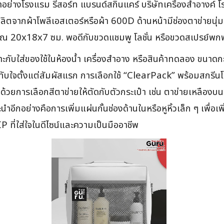
าอย่างโรงแรม รีสอร์ท แบรนด์สกินแคร์ บริษัทเครื่องสำอางค์ โ
าผลิตจากผ้าโพลีเอสเตอร์หรือผ้า 600D ด้านหน้ามีช่องตาข่ายนุ่
ระมาณ 20x18x7 ซม. พอดีกับขวดแชมพู โลชั่น หรือขวดสเปรย์พกพ
าะกับใส่ของใช้ในห้องน้ำ เครื่องสำอาง หรือสินค้าทดลอง ขนาดกะ
บใจตั้งแต่สัมผัสแรก การเลือกใช้ “ClearPack” พร้อมสกรีนโลโก
๋าด้วยการเลือกสีตาข่ายให้ตัดกับตัวกระเป๋า เช่น ตาข่ายเหลือง
นำอีกอย่างคือการเพิ่มแผ่นกั้นช่องด้านในหรือหูหิ้วเล็ก ๆ เพื่
P ที่ใส่ใจในดีไซน์และความเป็นมืออาชีพ