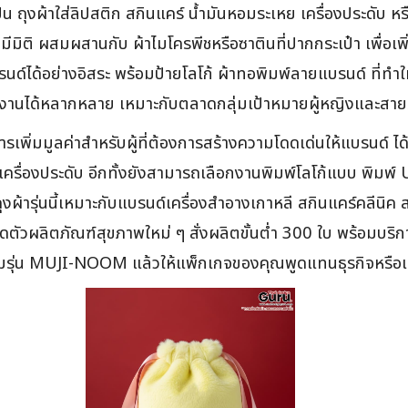
็น ถุงผ้าใส่ลิปสติก สกินแคร์ น้ำมันหอมระเหย เครื่องประดับ ห
ู มีมิติ ผสมผสานกับ ผ้าไมโครพีชหรือซาตินที่ปากกระเป๋า เพื่อเ
บรนด์ได้อย่างอิสระ พร้อมป้ายโลโก้ ผ้าทอพิมพ์ลายแบรนด์ ที่
นได้หลากหลาย เหมาะกับตลาดกลุ่มเป้าหมายผู้หญิงและสายรักส
เพิ่มมูลค่าสำหรับผู้ที่ต้องการสร้างความโดดเด่นให้แบรนด์ ได้แก่
อเครื่องประดับ อีกทั้งยังสามารถเลือกงานพิมพ์โลโก้แบบ พิมพ์
ถุงผ้ารุ่นนี้เหมาะกับแบรนด์เครื่องสำอางเกาหลี สกินแคร์คลีนิค 
ิดตัวผลิตภัณฑ์สุขภาพใหม่ ๆ สั่งผลิตขั้นต่ำ 300 ใบ พร้อมบริ
นนุ่มรุ่น MUJI-NOOM แล้วให้แพ็กเกจของคุณพูดแทนธุรกิจหรื