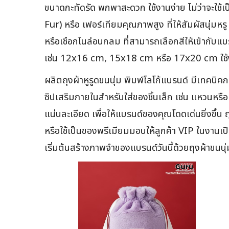
ขนาดกะทัดรัด พกพาสะดวก ใช้งานง่าย ไม่ว่าจะใช้เป
Fur) หรือ เฟอร์เทียมคุณภาพสูง ที่ให้สัมผัสนุ่มหร
หรือเชือกไนล่อนกลม ที่สามารถเลือกสีให้เข้ากับแ
เช่น 12x16 cm, 15x18 cm หรือ 17x20 cm ใช้งา
ผลิตถุงผ้าหูรูดขนนุ่ม พิมพ์โลโก้แบรนด์ มีเทคนิคการ
ซิปเสริมภายในสำหรับใส่ของชิ้นเล็ก เช่น แหวนหรื
แน่นละเอียด เพื่อให้แบรนด์ของคุณโดดเด่นยิ่งขึ้น 
หรือใช้เป็นของพรีเมียมมอบให้ลูกค้า VIP ในงานเป
เริ่มต้นสร้างภาพจำของแบรนด์วันนี้ด้วยถุงผ้าข