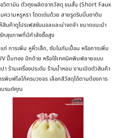
รือวิตามิน ตัวถุงผลิตจากวัสดุ ขนสั้น (Short Faux
พิ่มความหรูหรา โดดเด่นด้วย สายรูดริบบิ้นซาติน
ทำให้สินค้าดูโปรเฟสชันนอลและน่าจดจำ ขนาดแนะนำ
ุขภาพที่มีกำลังซื้อสูง
 การเพิ่ม หูหิ้วเล็ก, ซับในกันเปื้อน หรือการเพิ่ม
 UV ปั๊มทอง ปักด้าย หรือใช้เทคนิคพิมพ์ลายแบบ
สปา ร้านเครื่องประดับ ร้านน้ำหอม งานเปิดตัวสินค้า
การพิมพ์โลโก้ครบวงจร เลือกสีวัสดุได้ตามต้องการ
อแบรนด์คุณ