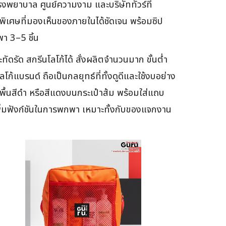
รงพยาบาล ศูนย์ความงาม และบริษัททัวร์ที่
มพิเศษที่มองเห็นของภายในได้ชัดเจน พร้อมซิป
า 3–5 ชิ้น
ทัดรัด สกรีนโลโก้ได้ สั่งผลิตจำนวนมาก ขั้นต่ำ
้แบรนด์ ถือเป็นกลยุทธ์ที่ทั้งดูดีและใช้งบอย่าง
บนพื้นสีดำ หรือสีแดงบนกระเป๋าส้ม พร้อมใส่แถบ
อเพิ่มฟังก์ชันในการพกพา เหมาะทั้งกับของแจกงาน