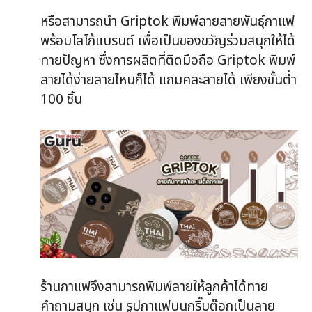
หรือสามารถนำ Griptok พิมพ์ลายสายพันธุ์กาแฟ
พร้อมโลโก้แบรนด์ เพื่อเป็นของขวัญร่วมสนุกให้ได้
ทายปัญหา ซึ่งการผลิตที่ติดมือถือ Griptok พิมพ์
ลายได้ง่ายลายไหนก็ได้ แถมคละลายได้ เพียงขั้นต่ำ
100 ชิ้น
ร้านกาแฟจึงสามารถพิมพ์ลายให้ลูกค้าได้ทาย
คำถามสนุก เช่น รูปกาแฟบนกริ๊บต๊อกเป็นลาย