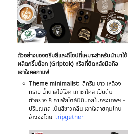
ตัวอย่างของตรีมสีและดีไซน์ที่เหมาะสำหรับนำมาใช้
ผลิตกริ๊บต๊อก (Griptok) หรือที่ติดหลังมือถือ
เอาใจคอกาแฟ
Theme minimalist:
สีครีม ขาว เหลือง
ทราย น้ำตาลไม้โอ๊ค เทาชาโคล เป็นต้น
ตัวอย่าง 8 คาเฟ่สไตล์มินิมอลในกรุงเทพฯ –
ปริมณฑล เน้นสีขาวคลีน เอาใจสายคุมโทน
อ้างอิงโดย:
tripgether