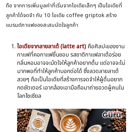
ถือ จากการเพิ่มมูลค่าที่เริ่มจากไอเดียเล็กๆ เป็นไอเดียที่
ลูกค้าได้จดจำ กับ 10 ไอเดีย coffee griptok สร้าง
แบรนด์กาแฟของสะสมมัดใจลูกค้า
ไอเดียจากลายลาเต้ (latte art)
คือศิลปะของงาน
กาแฟที่คอกาแฟชื่นชอบ รสชาติกาแฟลาเต้อร่อย
กลิ่นหอมอาจจะมัดใจให้ลูกค้าอยากดื่ม แต่อาจจะไม่
มากพอที่ทำให้ลูกค้าบอกต่อได้ ซึ่งลวดลายลาเต้
สวยๆ ถือเป็นไอเดียที่สร้างการจดจำให้ผู้ดื่มอยาก
กดชัตเตอร์ เอากล้องเอามือถือมาถ่ายอวดผู้คนใน
โลกโซเซียล