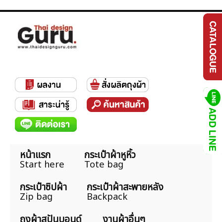
หน้าแรก
กระเป๋าผ้าหูหิ้ว
Start here
Tote bag
กระเป๋าซิปผ้า
กระเป๋าผ้าสะพายหลัง
Zip bag
Backpack
ถุงผ้าสปันบอนด์
งานผ้าอื่นๆ