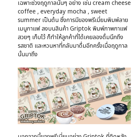
เฉพาะช่วงฤดูกาลนั้นๆ อย่าง เช่น cream cheese
coffee , everyday mocha , sweet
summer เป็นต้น ซึ่งการมีของพรีเมี่ยมพิมพ์ลาย
เมนูกาแฟ ลงบนสินค้า Griptok พิมพ์ภาพกาแฟ
สวยๆ เก็บไว้ ก็ทำให้ลูกค้าที่ได้เคยลองดื่มนึกถึง
รสชาติ และหวนหาที่กลับมาดื่มอีกครั้งเมื่อฤดูกาล
นั้นมาถึง
นอกจากนี้ของพรีเมี่ยมอย่าง Griptok ที่ติดหลัง