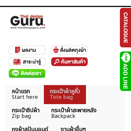
หน้าแรก
กระเป๋าผ้าหูหิ้ว
Start here
Tote bag
กระเป๋าซิปผ้า
กระเป๋าผ้าสะพายหลัง
Zip bag
Backpack
ถุงผ้าสปันบอนด์
งานผ้าอื่นๆ