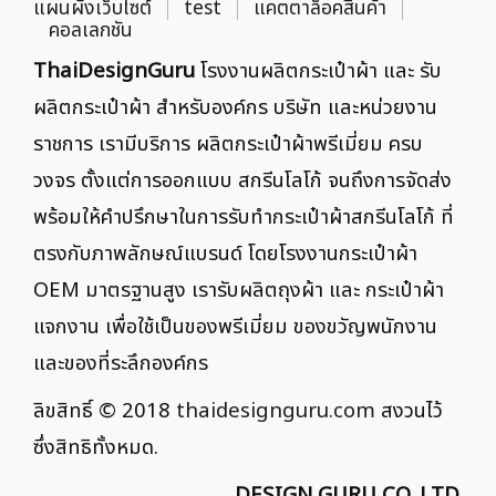
แผนผังเว็บไซต์
test
แคตตาล็อคสินค้า
คอลเลกชัน
ThaiDesignGuru
โรงงานผลิตกระเป๋าผ้า และ รับ
ผลิตกระเป๋าผ้า สำหรับองค์กร บริษัท และหน่วยงาน
ราชการ เรามีบริการ ผลิตกระเป๋าผ้าพรีเมี่ยม ครบ
วงจร ตั้งแต่การออกแบบ สกรีนโลโก้ จนถึงการจัดส่ง
พร้อมให้คำปรึกษาในการรับทำกระเป๋าผ้าสกรีนโลโก้ ที่
ตรงกับภาพลักษณ์แบรนด์ โดยโรงงานกระเป๋าผ้า
OEM มาตรฐานสูง เรารับผลิตถุงผ้า และ กระเป๋าผ้า
แจกงาน เพื่อใช้เป็นของพรีเมี่ยม ของขวัญพนักงาน
และของที่ระลึกองค์กร
ลิขสิทธิ์ © 2018
thaidesignguru.com
สงวนไว้
ซึ่งสิทธิทั้งหมด.
DESIGN GURU CO.,LTD.