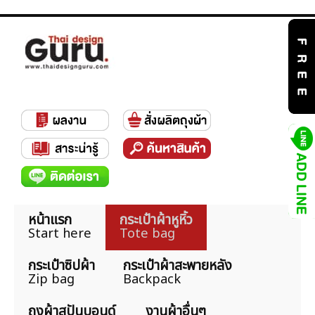
หน้าแรก
กระเป๋าผ้าหูหิ้ว
Start here
Tote bag
กระเป๋าซิปผ้า
กระเป๋าผ้าสะพายหลัง
Zip bag
Backpack
ถุงผ้าสปันบอนด์
งานผ้าอื่นๆ