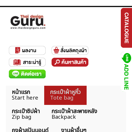
หน้าแรก
กระเป๋าผ้าหูหิ้ว
Start here
Tote bag
กระเป๋าซิปผ้า
กระเป๋าผ้าสะพายหลัง
Zip bag
Backpack
ถุงผ้าสปันบอนด์
งานผ้าอื่นๆ