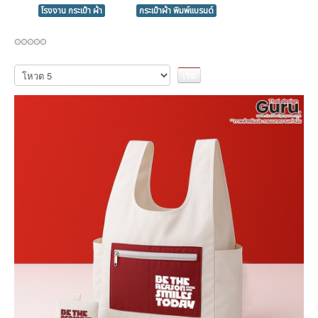
โรงงาน กระเป๋า ผ้า
กระเป๋าผ้า พิมพ์แบรนด์
กรุณา
ให้
คะแนน