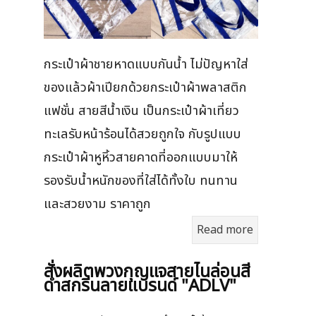
กระเป๋าผ้าชายหาดแบบกันน้ำ ไม่ปัญหาใส่
ของแล้วผ้าเปียกด้วยกระเป๋าผ้าพลาสติก
แฟชั่น สายสีน้ำเงิน เป็นกระเป๋าผ้าเที่ยว
ทะเลรับหน้าร้อนได้สวยถูกใจ กับรูปแบบ
กระเป๋าผ้าหูหิ้วสายคาดที่ออกแบบมาให้
รองรับน้ำหนักของที่ใส่ได้ทั้งใบ ทนทาน
และสวยงาม ราคาถูก
Read more
สั่งผลิตพวงกุญแจสายไนล่อนสี
ดำสกรีนลายแบรนด์ "ADLV"