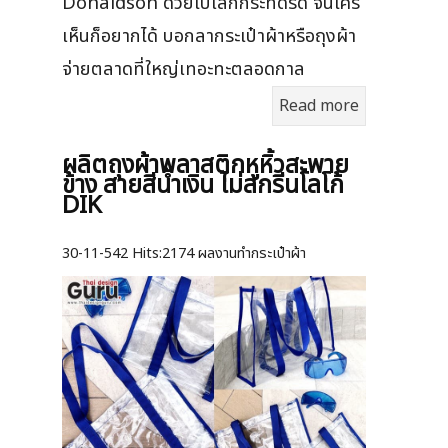
Donaldson ด้วยใบเล็กกระทัดรัด จนใคร
เห็นก็อยากได้ บอกลากระเป๋าผ้าหรือถุงผ้า
จ่ายตลาดที่ใหญ่เทอะทะตลอดกาล
Read more
ผลิตถุงผ้าพลาสติกหูหิ้วสะพาย
ข้าง สายสีน้ำเงิน ไม่สกรีนโลโก้
DIK
30-11-542
Hits:
2174 ผลงานทำกระเป๋าผ้า