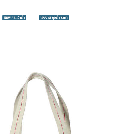
พิมพ์ กระเป๋าผ้า
โรงงาน ถุงผ้า ราคา