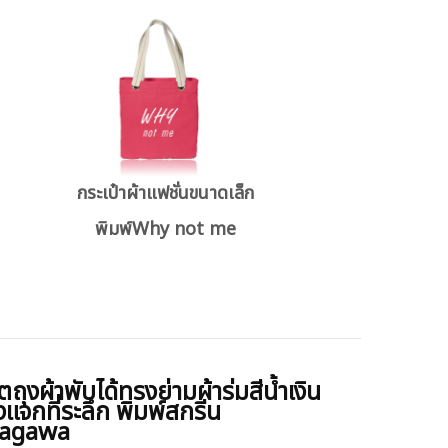
กระเป๋าผ้าแฟชั่นขนาดเล็ก
พิมพ์Why not me
ตถุงผ้าพับได้ทรงย่ามผ้าร่มสีน้ำเงิน
แจกที่ระลึก พิมพ์สกรีน
tagawa