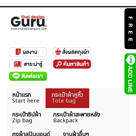
หน้าแรก
กระเป๋าผ้าหูหิ้ว
Start here
Tote bag
กระเป๋าซิปผ้า
กระเป๋าผ้าสะพายหลัง
Zip bag
Backpack
ถุงผ้าสปันบอนด์
งานผ้าอื่นๆ