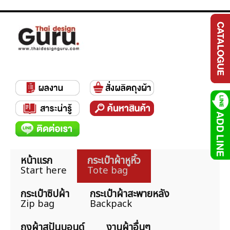
หน้าแรก
กระเป๋าผ้าหูหิ้ว
Start here
Tote bag
กระเป๋าซิปผ้า
กระเป๋าผ้าสะพายหลัง
Zip bag
Backpack
ถุงผ้าสปันบอนด์
งานผ้าอื่นๆ