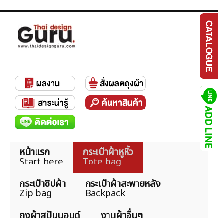
หน้าแรก
กระเป๋าผ้าหูหิ้ว
Start here
Tote bag
กระเป๋าซิปผ้า
กระเป๋าผ้าสะพายหลัง
Zip bag
Backpack
ถุงผ้าสปันบอนด์
งานผ้าอื่นๆ