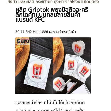
สั่งทำ และ ผลิต กระเป๋าผ้า ถุงผ้า จากโรงงานโดยตรง
ผลิต Griptok พยุงมือถืออะคริ
ลิกไดคัทแบบกลมลายสินค้า
แบรนด์ KFC
30-11-542
Hits:
1886 ผลงานทำกระเป๋าผ้า
ของแจกน่ารักๆ ที่ไม่มีไม่ได้แล้วกับที่ติด
หลังมือถือกลมๆ พิมพ์ไม่จำกัดสี จะเป็น