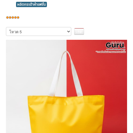
ผลิตกระเป๋าผ้าแฟชั่น
ให้
เรต
กรุณา
ให้
สมาชิก:
5
/
5
คะแนน