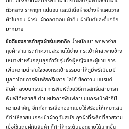
ติดต่อโรงงานผลิตกระเป๋าผ้าได้รับผลิตถุงผ้าเองไม่ผ่าน
ตัวกลาง ราคาถูก แน่นอน และมีเนื้อผ้าอย่างผ้าแคนวาส
ผ้าไนลอน ผ้าร่ม ผ้าคอตตอน ผ้าดิบ ผ้ายีนต์และอื่นๆอีก
มากมาย
ข้อดีของการทำถุงผ้าร่มแจก
คือ น้ำหนักเบา พกพาง่าย
ถุงผ้าสามารถทำความสะอาดได้ง่าย กระเป๋าผ้าสะพายข้าง
เหมาะสำหรับกลุ่มลูกค้าวัยรุ่นทั้งผู้หญิงและผู้ชาย การ
เพิ่มความน่าสนใจของกระเป๋าธรรมดาให้ดูมีพรีเมียมมี
มูลค่าโดยการพิมพ์สกรีนลาย โลโก้ ข้อความ แบรนด์
สินค้า ลงบนกระเป๋า การพิมพ์ด้วยวิธีการสกรีนสามารถ
พิมพ์ได้หลายสี ตำแหน่งการพิมพ์ลายบนกระเป๋าผ้าก็มี
ความสำคัญ อีกทั่งการเลือกออกแบบใช้ฟร์อนให้เหมาะสม
ก็ทำให้ลายบนกระเป๋าผ้าดูทันสมัย ถุงผ้าที่ระลึกที่สวยงาม
เมื่อใช้แถมคู่กับสินค้า ก็ทำให้กระตุ้นยอดขายได้มากขึ้น