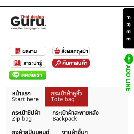
หน้าแรก
กระเป๋าผ้าหูหิ้ว
Start here
Tote bag
กระเป๋าซิปผ้า
กระเป๋าผ้าสะพายหลัง
Zip bag
Backpack
ถุงผ้าสปันบอนด์
งานผ้าอื่นๆ