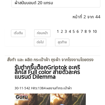
ผ้าสปันบอนด์ 20 แกรม
หน้าที่ 2 จาก 44
1
2
3
4
5
6
7
8
9
10
เริ่มต้น
ก่อนหน้า
ต่อไป
สุดท้าย
สั่งทำ และ ผลิต กระเป๋าผ้า ถุงผ้า จากโรงงานโดยตรง
รับทำกริ๊บต๊อกGriptok อะคริ
ลิกใส Full color ลายตัวละคร
แบรนด์ Dilemma
30-11-542
Hits:
1384 ผลงานทำกระเป๋าผ้า