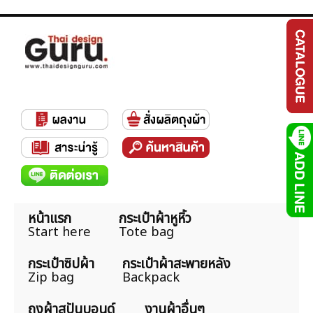
หน้าแรก
กระเป๋าผ้าหูหิ้ว
Start here
Tote bag
กระเป๋าซิปผ้า
กระเป๋าผ้าสะพายหลัง
Zip bag
Backpack
ถุงผ้าสปันบอนด์
งานผ้าอื่นๆ