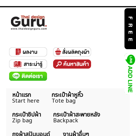
หน้าแรก
กระเป๋าผ้าหูหิ้ว
Start here
Tote bag
กระเป๋าซิปผ้า
กระเป๋าผ้าสะพายหลัง
Zip bag
Backpack
ถุงผ้าสปันบอนด์
งานผ้าอื่นๆ