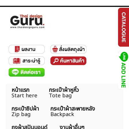
หน้าแรก
กระเป๋าผ้าหูหิ้ว
Start here
Tote bag
กระเป๋าซิปผ้า
กระเป๋าผ้าสะพายหลัง
Zip bag
Backpack
ถุงผ้าสปันบอนด์
งานผ้าอื่นๆ