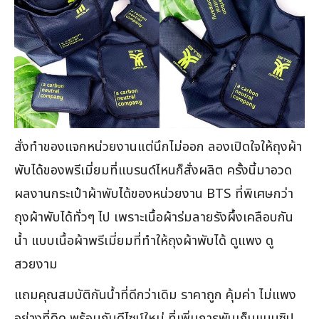
สั่งทำของแจกหน่วยงานแต่นึกไม่ออก ลองเปิดใจให้ถุงผ้า
พับได้ของพรีเมี่ยมที่แบรนด์ไหนก็สั่งผลิต ครั้งนี้มาอวด
ผลงานกระเป๋าผ้าพับได้ของหน่วยงาน BTS ที่พิเศษกว่า
ถุงผ้าพับได้ทั่วๆ ไป เพราะเนื้อผ้าร่มลายรังผึ้งเคลือบกัน
น้ำ แบบเนื้อผ้าพรีเมี่ยมที่ทำให้ถุงผ้าพับได้ ดูแพง ดู
สวยงาม
แถมคุณสมบัติกันน้ำที่ดีกว่าเดิม ราคาถูก คุ้มค่า ไม่แพง
อย่างที่คิด พร้อมกับดีไซน์ใหม่ ที่เพิ่มการพับเก็บแบบซิป