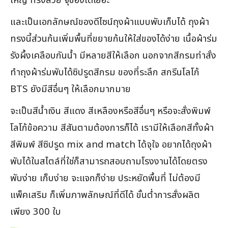
ใหญ่ ทรงสวย จุของได้เยอะ
และเป็นเอกลักษณ์ของดีไซน์ถุงผ้าแบบพับเก็บได้ ถุงผ้า
ทรงนี้ส่วนก้นเพิ่มพื้นที่ขยายก้นให้ใส่ของได้ง่าย เนื้อผ้าร่ม
รังผึ้งเคลือบกันน้ำ มีหลายสีให้เลือก นอกจากสีกรมท่าสั่ง
ทำถุงผ้าร่มพับได้ซิปรูดสีกรม ของที่ระลึก สกรีนโลโก้
BTS ยังมีสีอื่นๆ ให้เลือกมากมาย
จะเป็นสีน้ำเงิน สีแดง สีเหลืองหรือสีอื่นๆ หรือจะสั่งพิมพ์
โลโก้ข้อความ สีสันตามต้องการก็ได้ เรามีให้เลือกสีทั้งผ้า
สีพิมพ์ สีซิปรูด mix and match ได้จุใจ อยากได้ถุงผ้า
พับได้ในสไตล์ที่ใช่ก็สามารถสอบถามโรงงานได้โดยตรง
พับง่าย เก็บง่าย จะแจกก็ง่าย ประหยัดพื้นที่ ไม่ต้องมี
แพ็คเสริม ก็เพิ่มภาพลักษณ์ที่ดีได้ ขั้นต่ำการสั่งผลิต
เพียง 300 ใบ