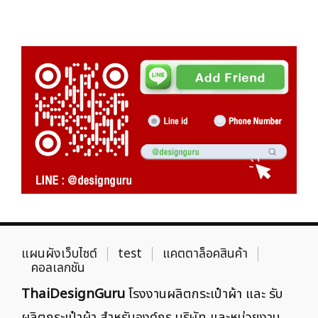
แผนผังเว็บไซต์
test
แคตตาล็อคสินค้า
คอลเลกชัน
ThaiDesignGuru
โรงงานผลิตกระเป๋าผ้า และ รับ
ผลิตกระเป๋าผ้า สำหรับองค์กร บริษัท และหน่วยงาน