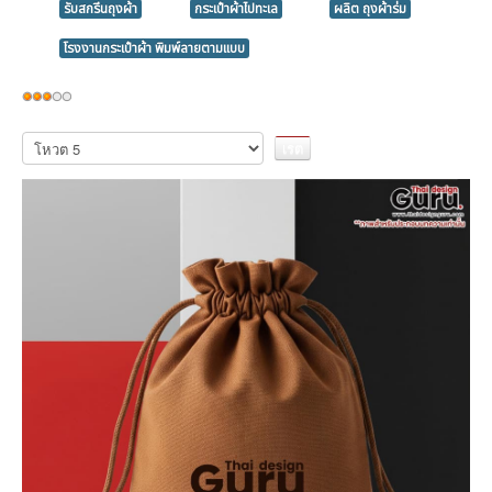
รับสกรีนถุงผ้า
กระเป๋าผ้าไปทะเล
ผลิต ถุงผ้าร่ม
โรงงานกระเป๋าผ้า พิมพ์ลายตามแบบ
ให้
เรต
กรุณา
ให้
สมาชิก:
3
/
5
คะแนน