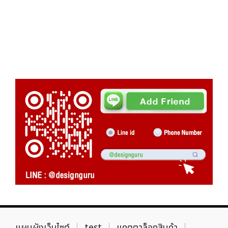
แผนผังเว็บไซต์
test
แคตตาล็อคสินค้า