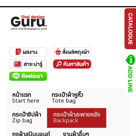
หน้าแรก
กระเป๋าผ้าหูหิ้ว
Start here
Tote bag
กระเป๋าซิปผ้า
กระเป๋าผ้าสะพายหลัง
Zip bag
Backpack
ถุงผ้าสปันบอนด์
งานผ้าอื่นๆ