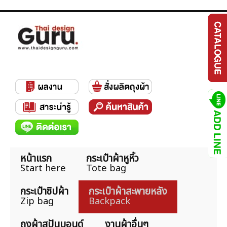
หน้าแรก
กระเป๋าผ้าหูหิ้ว
Start here
Tote bag
กระเป๋าซิปผ้า
กระเป๋าผ้าสะพายหลัง
Zip bag
Backpack
ถุงผ้าสปันบอนด์
งานผ้าอื่นๆ