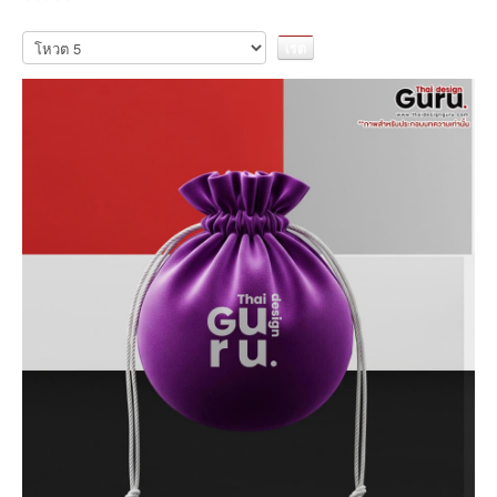
เรต
กรุณา
ให้
สมาชิก:
5
/
5
คะแนน