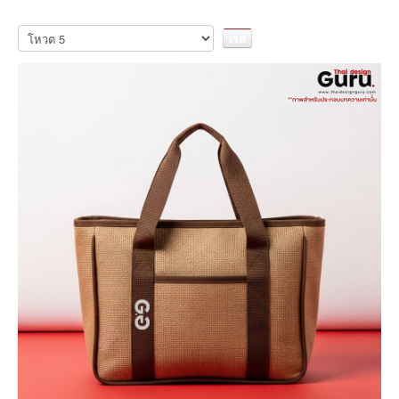
เรต
กรุณา
ให้
สมาชิก:
5
/
5
คะแนน