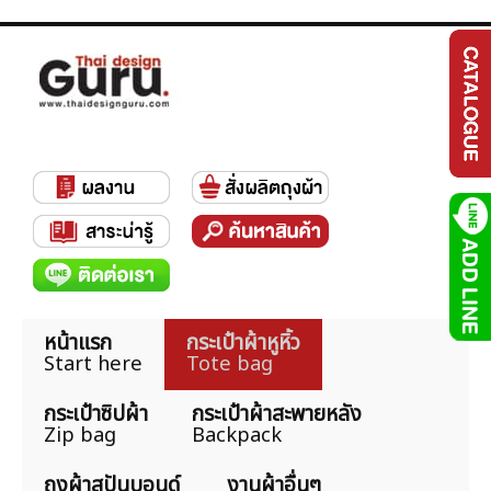
หน้าแรก
กระเป๋าผ้าหูหิ้ว
Start here
Tote bag
กระเป๋าซิปผ้า
กระเป๋าผ้าสะพายหลัง
Zip bag
Backpack
ถุงผ้าสปันบอนด์
งานผ้าอื่นๆ