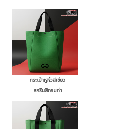
กระเป๋าหูหิ้วสีเขียว
สกรีนสีกรมท่า