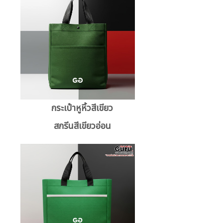
กระเป๋าหูหิ้วสีเขียว
สกรีนสีเขียวอ่อน