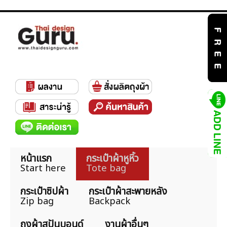
หน้าแรก
กระเป๋าผ้าหูหิ้ว
Start here
Tote bag
กระเป๋าซิปผ้า
กระเป๋าผ้าสะพายหลัง
Zip bag
Backpack
ถุงผ้าสปันบอนด์
งานผ้าอื่นๆ