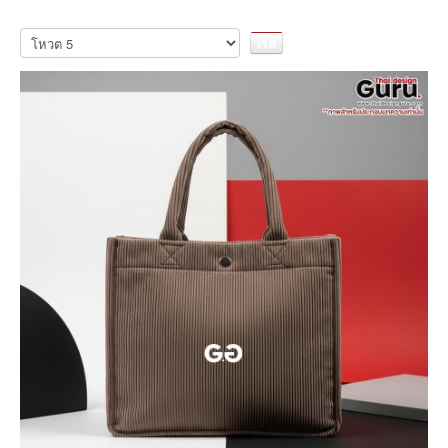
กรุณา
ให้
คะแนน