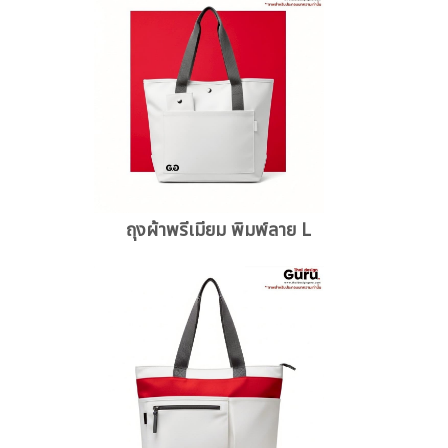
ถุงผ้าพรีเมียม พิมพ์ลาย L