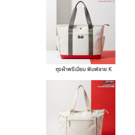
ถุงผ้าพรีเมียม พิมพ์ลาย K