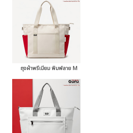
ถุงผ้าพรีเมียม พิมพ์ลาย M