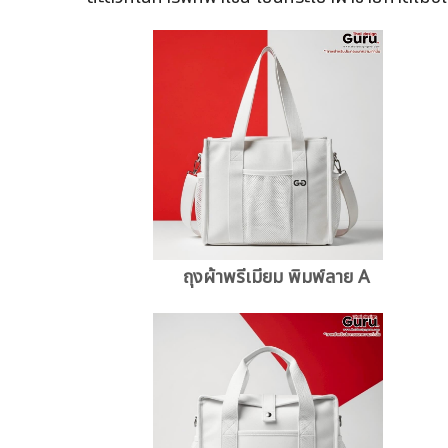
ถุงผ้าพรีเมียม พิมพ์ลาย A