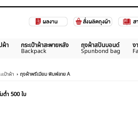
ปผ้า
กระเป๋าผ้าสะพายหลัง
ถุงผ้าสปันบอนด์
งา
Backpack
Spunbond bag
Fa
ะเป๋าผ้า
ถุงผ้าพรีเมียม พิมพ์ลาย A
้นต่ำ 500 ใบ