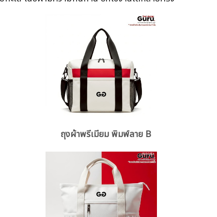
ถุงผ้าพรีเมียม พิมพ์ลาย B