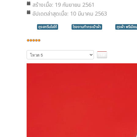
สร้างเมื่อ: 19 กันยายน 2561
อัปเดตล่าสุดเมื่อ: 10 มีนาคม 2563
ถุงสกรีนโลโก้
โรงงานทำกระเป๋าผ้า
ถุงผ้า พรีเมียม
ให้
เรต
กรุณา
ให้
สมาชิก:
5
/
5
คะแนน