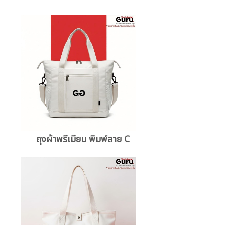
ถุงผ้าพรีเมียม พิมพ์ลาย C