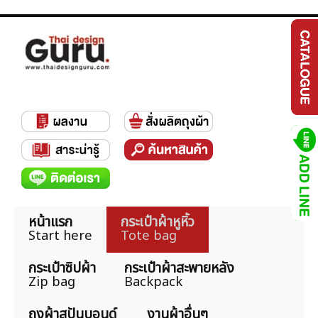
หน้าแรก
กระเป๋าผ้าหูหิ้ว
Start here
Tote bag
กระเป๋าซิปผ้า
กระเป๋าผ้าสะพายหลัง
Zip bag
Backpack
ถุงผ้าสปันบอนด์
งานผ้าอื่นๆ