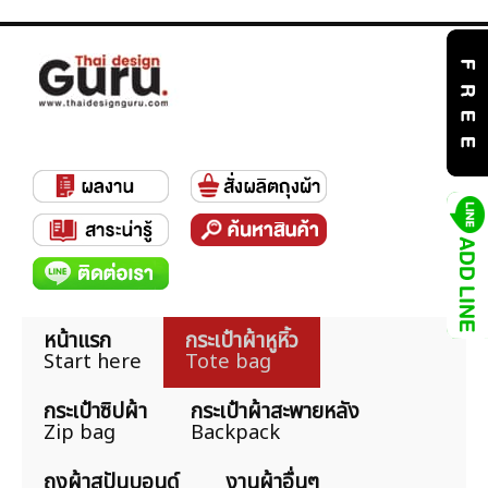
หน้าแรก
กระเป๋าผ้าหูหิ้ว
Start here
Tote bag
กระเป๋าซิปผ้า
กระเป๋าผ้าสะพายหลัง
Zip bag
Backpack
ถุงผ้าสปันบอนด์
งานผ้าอื่นๆ