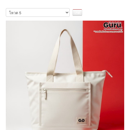
กรุณา
ให้
คะแนน