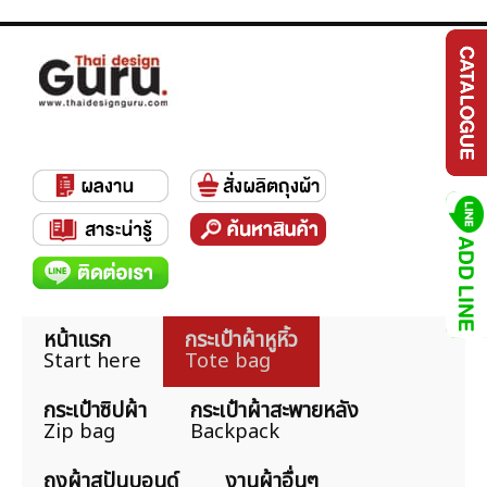
หน้าแรก
กระเป๋าผ้าหูหิ้ว
Start here
Tote bag
กระเป๋าซิปผ้า
กระเป๋าผ้าสะพายหลัง
Zip bag
Backpack
ถุงผ้าสปันบอนด์
งานผ้าอื่นๆ