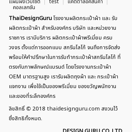
แผนผังเว็บไซต์
test
แคตตาล็อคสินค้า
คอลเลกชัน
ThaiDesignGuru
โรงงานผลิตกระเป๋าผ้า และ รับ
ผลิตกระเป๋าผ้า สำหรับองค์กร บริษัท และหน่วยงาน
ราชการ เรามีบริการ ผลิตกระเป๋าผ้าพรีเมี่ยม ครบ
วงจร ตั้งแต่การออกแบบ สกรีนโลโก้ จนถึงการจัดส่ง
พร้อมให้คำปรึกษาในการรับทำกระเป๋าผ้าสกรีนโลโก้ ที่
ตรงกับภาพลักษณ์แบรนด์ โดยโรงงานกระเป๋าผ้า
OEM มาตรฐานสูง เรารับผลิตถุงผ้า และ กระเป๋าผ้า
แจกงาน เพื่อใช้เป็นของพรีเมี่ยม ของขวัญพนักงาน
และของที่ระลึกองค์กร
ลิขสิทธิ์ © 2018
thaidesignguru.com
สงวนไว้
ซึ่งสิทธิทั้งหมด.
DESIGN GURU CO.,LTD.