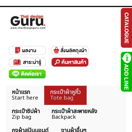
หน้าแรก
กระเป๋าผ้าหูหิ้ว
Start here
Tote bag
กระเป๋าซิปผ้า
กระเป๋าผ้าสะพายหลัง
Zip bag
Backpack
ถุงผ้าสปันบอนด์
งานผ้าอื่นๆ