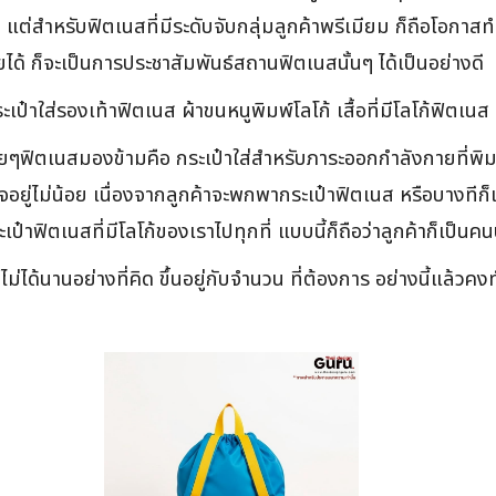
่สำหรับฟิตเนสที่มีระดับจับกลุ่มลูกค้าพรีเมียม ก็ถือโอกาสท
ด้ ก็จะเป็นการประชาสัมพันธ์สถานฟิตเนสนั้นๆ ได้เป็นอย่างดี
ป๋าใส่รองเท้าฟิตเนส ผ้าขนหนูพิมพ์โลโก้ เสื้อที่มีโลโก้ฟิตเนส
หลายๆฟิตเนสมองข้ามคือ กระเป๋าใส่สำหรับภาระออกกำลังกายที่
ยู่ไม่น้อย เนื่องจากลูกค้าจะพกพากระเป๋าฟิตเนส หรือบางทีก็เป
๋าฟิตเนสที่มีโลโก้ของเราไปทุกที่ แบบนี้ก็ถือว่าลูกค้าก็เป็นค
ม่ได้นานอย่างที่คิด ขึ้นอยู่กับจำนวน ที่ต้องการ อย่างนี้แ