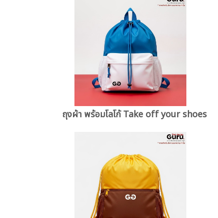
ถุงผ้า พร้อมโลโก้ Take off your shoes