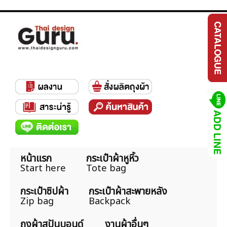
หน้าแรก
กระเป๋าผ้าหูหิ้ว
Start here
Tote bag
กระเป๋าซิปผ้า
กระเป๋าผ้าสะพายหลัง
Zip bag
Backpack
ถุงผ้าสปันบอนด์
งานผ้าอื่นๆ