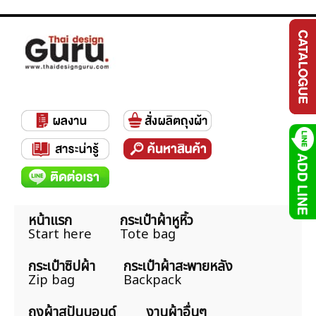
หน้าแรก
กระเป๋าผ้าหูหิ้ว
Start here
Tote bag
กระเป๋าซิปผ้า
กระเป๋าผ้าสะพายหลัง
Zip bag
Backpack
ถุงผ้าสปันบอนด์
งานผ้าอื่นๆ