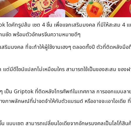
ัทรูปส้ม เซต 4 ชิ้น เพื่อแจกเสริมมงคล ที่มีให้สะสม 4 แบบ คอ
์คมชัด พร้อมตัวอักษรจีนความหมายดีๆ
ิมมงคล ที่จะทำให้ผู้ใช้งานเฮงๆ ตลอดทั้งปี ตัวที่ติดหลังมื
ัก แต่มีดีไซน์แปลกไม่เหมือนใคร สามารถใช้เป็นของสะสม ของฝากได
๋ๆ เป็น Griptok ที่ติดหลังโทรศัพท์ในเทศกาล การออกแบบลายสำห
งภาพลักษณ์ที่น่าจดจำให้กับตัวแบรนด์ หรืออาจจะเอาไอเดีย ที่
ิ้น แบบเซต สามารถเปลี่ยนไอเดียจากอักษรมงคลเป็นโลโก้สินค้