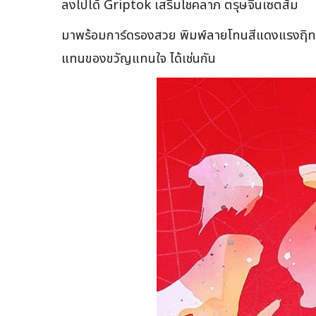
ลงไปได้ Griptok เสริมโชคลาภ ตรุษจีนเซตส้ม
มาพร้อมการ์ดรองสวย พิมพ์ลายโทนสีแดงแรงฤิทธ์ 
แทนของขวัญแทนใจ ได้เช่นกัน