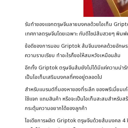
รับทำของแจกตรุษจีนลายมงคลด้วยไอเท็ม Griptok ไดค
เทศกาลตรุษจีนโดยเฉพาะ กับดีไซน์ส้มสวยๆ พิมพ
ข้อดีของการมอบ Griptok ส้มจีนมงคลด้วยอักษรเสร
ความราบเรียบ ทำอะไรก็ขอให้สมหวังเหมือนส้ม
อีกทั้ง Griptok ตรุษจีนส้มยังไม่ได้มีแค่ความน่าร
เป็นไอเท็มเสริมมงคลที่คงอยู่ตลอดไป
สำหรับแบรนด์ที่มองหาของที่ระลึก ของพรีเมี่ยมเก
ใช้แจก แถมสินค้า หรือจะเป็นไอเท็มสะสมสำหรับสร้า
กระตุ้นความอยากได้ของลูกค้า
ไอเดียการผลิต Griptok ตรุษจีนด้วยส้มมงคล 4 ช