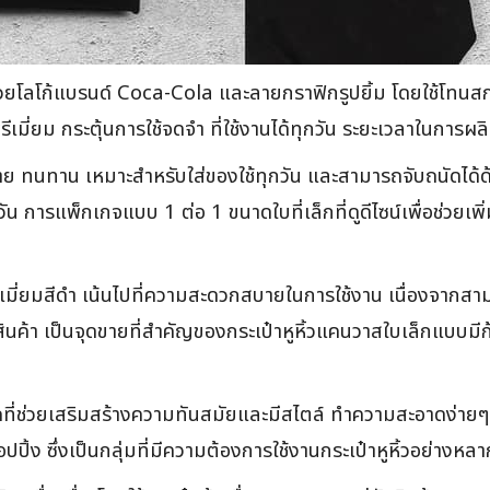
้วยโลโก้แบรนด์ Coca-Cola และลายกราฟิกรูปยิ้ม โดยใช้โทนส
ีเมี่ยม กระตุ้นการใช้จดจำ ที่ใช้งานได้ทุกวัน ระยะเวลาในการ
 ทนทาน เหมาะสำหรับใส่ของใช้ทุกวัน และสามารถจับถนัดได้ด้วยม
ุกวัน การแพ็กเกจแบบ 1 ต่อ 1 ขนาดใบที่เล็กที่ดูดีไซน์เพื่อช่วยเ
รีเมี่ยมสีดำ เน้นไปที่ความสะดวกสบายในการใช้งาน เนื่องจากสาม
บสินค้า เป็นจุดขายที่สำคัญของกระเป๋าหูหิ้วแคนวาสใบเล็กแบบม
ที่ช่วยเสริมสร้างความทันสมัยและมีสไตล์ ทำความสะอาดง่ายๆ เ
ปปิ้ง ซึ่งเป็นกลุ่มที่มีความต้องการใช้งานกระเป๋าหูหิ้วอย่างห