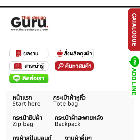
หน้าแรก
กระเป๋าผ้าหูหิ้ว
Start here
Tote bag
กระเป๋าซิปผ้า
กระเป๋าผ้าสะพายหลัง
Zip bag
Backpack
ถุงผ้าสปันบอนด์
งานผ้าอื่นๆ