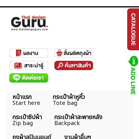
หน้าแรก
กระเป๋าผ้าหูหิ้ว
Start here
Tote bag
กระเป๋าซิปผ้า
กระเป๋าผ้าสะพายหลัง
Zip bag
Backpack
ถุงผ้าสปันบอนด์
งานผ้าอื่นๆ