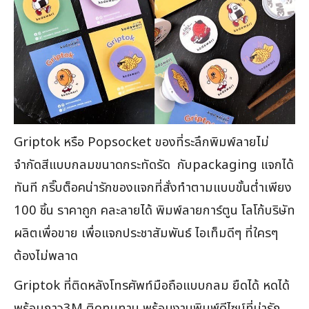
Griptok หรือ Popsocket ของที่ระลึกพิมพ์ลายไม่
จำกัดสีแบบกลมขนาดกระทัดรัด กับpackaging แจกได้
ทันที กริ๊บต็อคน่ารักของแจกที่สั่งทำตามแบบขั้นต่ำเพียง
100 ชิ้น ราคาถูก คละลายได้ พิมพ์ลายการ์ตูน โลโก้บริษัท
ผลิตเพื่อขาย เพื่อแจกประชาสัมพันธ์ ไอเท็มดีๆ ที่ใครๆ
ต้องไม่พลาด
Griptok ที่ติดหลังโทรศัพท์มือถือแบบกลม ยืดได้ หดได้
พร้อมกาว3M ติดทนทาน พร้อมงานพิมพ์ดีไซน์ที่น่ารัก