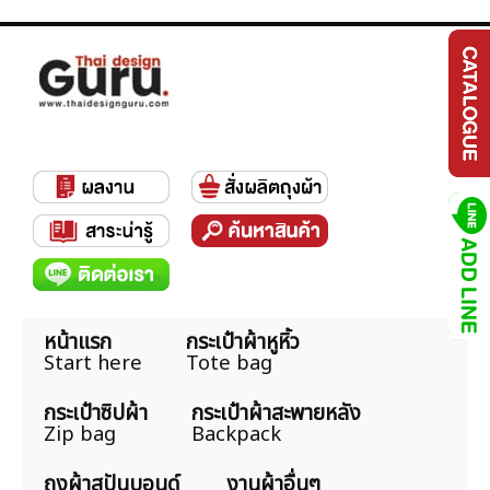
หน้าแรก
กระเป๋าผ้าหูหิ้ว
Start here
Tote bag
กระเป๋าซิปผ้า
กระเป๋าผ้าสะพายหลัง
Zip bag
Backpack
ถุงผ้าสปันบอนด์
งานผ้าอื่นๆ