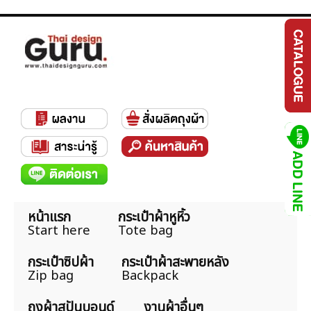
หน้าแรก
กระเป๋าผ้าหูหิ้ว
Start here
Tote bag
กระเป๋าซิปผ้า
กระเป๋าผ้าสะพายหลัง
Zip bag
Backpack
ถุงผ้าสปันบอนด์
งานผ้าอื่นๆ