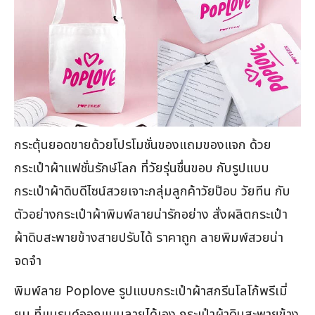
กระตุ้นยอดขายด้วยโปรโมชั่นของแถมของแจก ด้วย
กระเป๋าผ้าแฟชั่นรักษ์โลก ที่วัยรุ่นชื่นขอบ กับรูปแบบ
กระเป๋าผ้าดิบดีไซน์สวยเจาะกลุ่มลูกค้าวัยป๊อบ วัยทีน กับ
ตัวอย่างกระเป๋าผ้าพิมพ์ลายน่ารักอย่าง สั่งผลิตกระเป๋า
ผ้าดิบสะพายข้างสายปรับได้ ราคาถูก ลายพิมพ์สวยน่า
จดจำ
พิมพ์ลาย Poplove รูปแบบกระเป๋าผ้าสกรีนโลโก้พรีเมี่
ยม ที่แบรนด์ออกแบบลายได้เอง กระเป๋าผ้าดิบสะพายข้าง