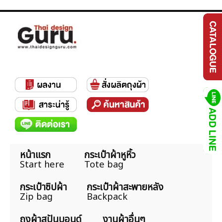
หน้าแรก
กระเป๋าผ้าหูหิ้ว
Start here
Tote bag
กระเป๋าซิปผ้า
กระเป๋าผ้าสะพายหลัง
Zip bag
Backpack
ถุงผ้าสปันบอนด์
งานผ้าอื่นๆ