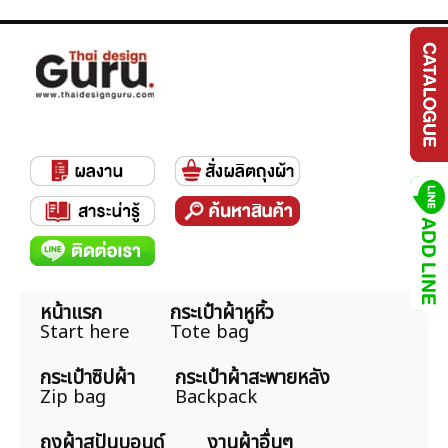
หน้าแรก
กระเป๋าผ้าหูหิ้ว
Start here
Tote bag
กระเป๋าซิปผ้า
กระเป๋าผ้าสะพายหลัง
Zip bag
Backpack
ถุงผ้าสปันบอนด์
งานผ้าอื่นๆ