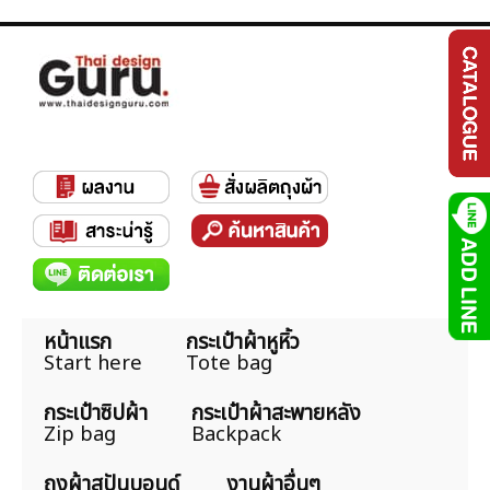
หน้าแรก
กระเป๋าผ้าหูหิ้ว
Start here
Tote bag
กระเป๋าซิปผ้า
กระเป๋าผ้าสะพายหลัง
Zip bag
Backpack
ถุงผ้าสปันบอนด์
งานผ้าอื่นๆ