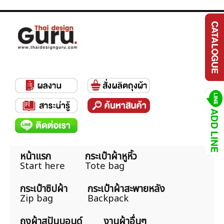
หน้าแรก
กระเป๋าผ้าหูหิ้ว
Start here
Tote bag
กระเป๋าซิปผ้า
กระเป๋าผ้าสะพายหลัง
Zip bag
Backpack
ถุงผ้าสปันบอนด์
งานผ้าอื่นๆ