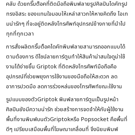
คลับ ด้วยกริ๊บต๊อคที่ติดมือถือพิมพ์ลายรูปศิลปินไดคัทรูป
ทรงอิสระ ของแทนใจมอบให้เหล่าสาวกให้หายคิดถึง ไอเท
มน่ารักๆ ที่จะอยู่ติดหลังโทรศัพท์อุปกรณ์ข้างกายที่นำไป
ทุกที่ทุกเวลา
การสั่งผลิตกริ๊บต็อคไดคัทพิมพ์ลายสามารถออกแบบได้
ตามต้องการ ดีไซน์ลายการ์ตูนทำให้สินค้าน่าสนใจดูน่าใช้
งานได้ง่ายขึ้น Griptok ที่ติดหลังโทรศัพท์มือถือคือ
อุปกรณ์ที่ช่วยพยุงการใช้งานของมือถือให้สะดวก ลด
อาการปวดมือ ลดการร่วงหล่นของโทรศัพท์ขณะใช้งาน
รูปแบบของตัวGriptok พิมพ์ลายการ์ตูนเป็นรูปหน้า
ศิลปินยังมีความน่ารัก ช่วยสร้างการจดจำให้กับผู้ใช้งาน
พื้นที่งานพิมพ์บนตัวGriptokหรือ Popsocket คือพื้นที่
ดีๆ เปรียบเสมือนพื้นที่โฆษณาเคลื่อนที่ จึงนิยมพิมพ์