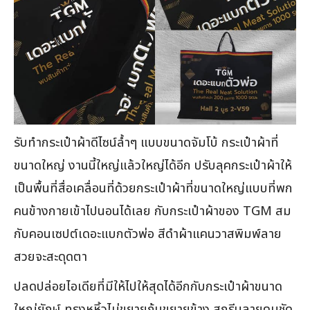
รับทำกระเป๋าผ้าดีไซน์ล้ำๆ แบบขนาดจัมโบ้ กระเป๋าผ้าที่
ขนาดใหญ่ งานนี้ใหญ่แล้วใหญ่ได้อีก ปรับลุคกระเป๋าผ้าให้
เป็นพื้นที่สื่อเคลื่อนที่ด้วยกระเป๋าผ้าที่ขนาดใหญ่แบบที่พก
คนข้างกายเข้าไปนอนได้เลย กับกระเป๋าผ้าของ TGM สม
กับคอนเซปต์เดอะแบกตัวพ่อ สีดำผ้าแคนวาสพิมพ์ลาย
สวยจะสะดุดตา
ปลดปล่อยไอเดียที่มีให้ไปให้สุดได้อีกกับกระเป๋าผ้าขนาด
ใหญ่ยักษ์ ทรงหูหิ้วไม่ขยายก้นขยายข้าง สกรีนลายคมชัด