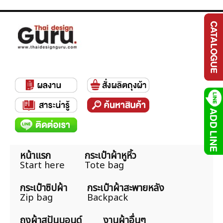
หน้าแรก
กระเป๋าผ้าหูหิ้ว
Start here
Tote bag
กระเป๋าซิปผ้า
กระเป๋าผ้าสะพายหลัง
Zip bag
Backpack
ถุงผ้าสปันบอนด์
งานผ้าอื่นๆ