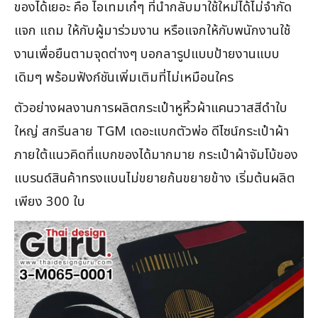
ของได้เยอะ คือ ไอเทมเก๋ๆ ที่นำกลับมาใช้ใหม่ได้ไม่จำกัด
แจก แถม ให้กับผู้มาร่วมงาน หรือแจกให้กับพนักงานใช้
งานเพื่อยืนตามจุดต่างๆ บอกลารูปแบบป้ายงานแบบ
เดิมๆ พร้อมฟังก์ชันเพิ่มเติมที่ไม่เหมือนใคร
ตัวอย่างผลงานการผลิตกระเป๋าหูหิ้วผ้าแคนวาสสีดำใบ
ใหญ่ สกรีนลาย TGM เดอะแบกตัวพ่อ ดีไซน์กระเป๋าผ้า
ภายใต้แนวคิดที่แบกของได้มากมาย กระเป๋าผ้าจัมโบ้ของ
แบรนด์สินค้าทรงแบนไม่ขยายก้นขยายข้าง เริ่มต้นผลิต
เพียง 300 ใบ