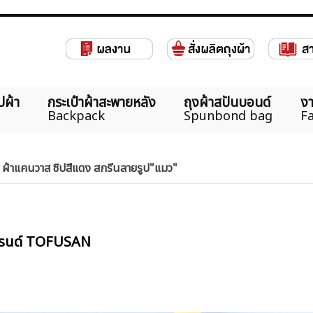
ปผ้า
กระเป๋าผ้าสะพายหลัง
ถุงผ้าสปันบอนด์
งา
Backpack
Spunbond bag
Fa
ม ผ้าแคนวาส ซิปสีแดง สกรีนลายรูป"แมว"
แบรนด์ TOFUSAN