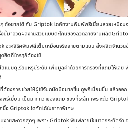
ใครๆ ก็อยากได้ กับ Griptok ไดคัทงานพิมพ์พรีเมี่ยมสวยเหมือ
้น ครั้งนี้มาอวดผลงานสวยแบบตะโกนของลวดลายงานผลิตGriptok
คลิริคพิมพ์สีเต็มเหมือนจริงลายตามแบบ สั่งผลิตจำนวนขั้นต่ำ
ดฮิตที่ใครๆก็ต้องใช้
บใสแบบดูเรียบหรูมีระดับ เพิ่มมูลค่าด้วยการ์ดรองที่แถมให้เล
้
ี่ต้องการ ช่วยให้ผู้ใช้จับถนัดมือมากขึ้น ดูพรีเมี่ยมขึ้น แล้วอ
พรีเมี่ยม เป็นมากกว่าของแถม ของที่ระลึก เพราะตัว Griptok ต
ลกซื้อ Griptok ไดคัทได้ในราคาพิเศษ
มง่ายสะดวกสุดๆ เพราะ Griptok พิมพ์ลายมีขนาดกระทัดรัด จะใส่