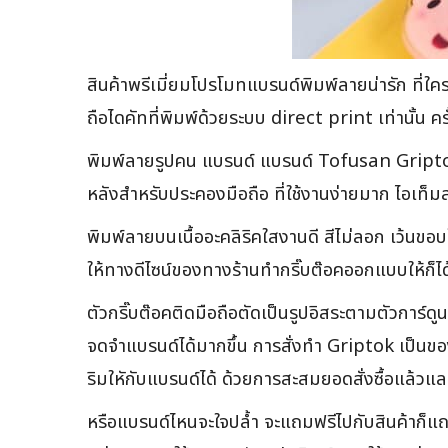
สินค้าพรีเมี่ยมโปรโมทแบรนด์พิมพ์ลายน่ารัก ที่
ถือไดคัทที่พิมพ์ด้วยระบบ direct print เท่านั
พิมพ์ลายรูปคน แบรนด์ แบรนด์ Tofusan Griptok อะ
หลังสำหรับประคองมือถือ ที่ใช้งานง่ายมาก ไอเท็มสุ
พิมพ์ลายบนเนื้ออะคลิริคใสงานดี สีไม่ลอก เว้นขอ
ให้ทางดีไซน์ของทางร้านทำกริ๊บต๊อคออกแบบให้ก็ได
ตัวกริ๊บต๊อคติดมือถือตัดเป็นรูปอิสระตามตัวการ์ดูนท
จดจำแบรนด์ได้มากขึ้น การสั่งทำ Griptok เป็นของ
ริมใหักับแบรนด์ได้ ด้วยการสะสมยอดสั่งซื้อแล้วแ
หรือแบรนด์ไหนจะใจปล้ำ จะแถมฟรีไปกับสินค้าก็แถ