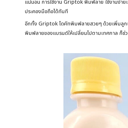
แน่นอน การใช้งาน Griptok พิมพ์ลาย ใช้งานง่าย
ประคองมือถือได้ทันที
อีกทั้ง Griptok ไดคัทพิมพ์ลายสวยๆ ด้วยเพิ่มลูก
พิมพ์ลายของแบรนด์ให้เปลี่ยนไปตามเทศกาล ก็ช่วย