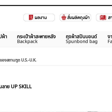
ปผ้า
กระเป๋าผ้าสะพายหลัง
ถุงผ้าสปันบอนด์
งา
Backpack
Spunbond bag
Fa
e ของสถานฑูต U.S.-U.K.
กรีนลาย UP SKILL