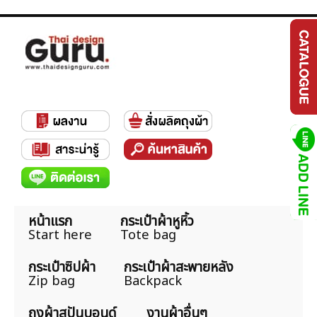
หน้าแรก
กระเป๋าผ้าหูหิ้ว
Start here
Tote bag
กระเป๋าซิปผ้า
กระเป๋าผ้าสะพายหลัง
Zip bag
Backpack
ถุงผ้าสปันบอนด์
งานผ้าอื่นๆ