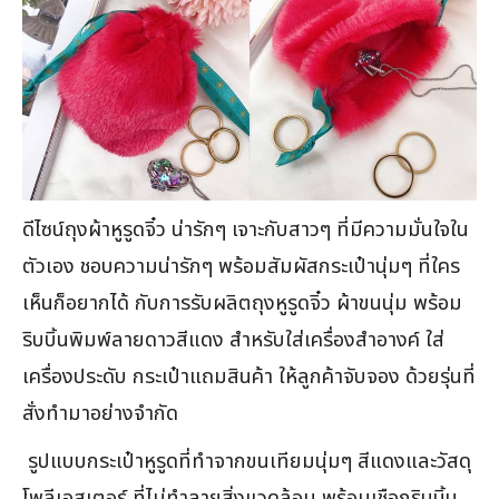
ดีไซน์ถุงผ้าหูรูดจิ๋ว น่ารักๆ เจาะกับสาวๆ ที่มีความมั่นใจใน
ตัวเอง ชอบความน่ารักๆ พร้อมสัมผัสกระเป๋านุ่มๆ ที่ใคร
เห็นก็อยากได้ กับการรับผลิตถุงหูรูดจิ๋ว ผ้าขนนุ่ม พร้อม
ริบบิ้นพิมพ์ลายดาวสีแดง สำหรับใส่เครื่องสำอางค์ ใส่
เครื่องประดับ กระเป๋าแถมสินค้า ให้ลูกค้าจับจอง ด้วยรุ่นที่
สั่งทำมาอย่างจำกัด
รูปแบบกระเป๋าหูรูดที่ทำจากขนเทียมนุ่มๆ สีแดงและวัสดุ
โพลีเอสเตอร์ ที่ไม่ทำลายสิ่งแวดล้อม พร้อมเชือกริบบิ้น