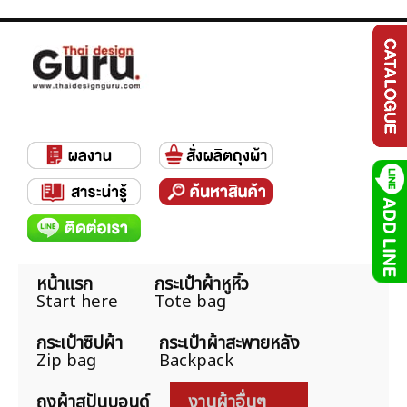
หน้าแรก
กระเป๋าผ้าหูหิ้ว
Start here
Tote bag
กระเป๋าซิปผ้า
กระเป๋าผ้าสะพายหลัง
Zip bag
Backpack
ถุงผ้าสปันบอนด์
งานผ้าอื่นๆ