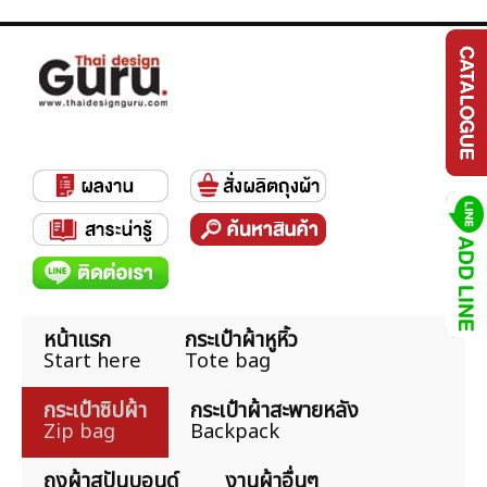
หน้าแรก
กระเป๋าผ้าหูหิ้ว
Start here
Tote bag
กระเป๋าซิปผ้า
กระเป๋าผ้าสะพายหลัง
Zip bag
Backpack
ถุงผ้าสปันบอนด์
งานผ้าอื่นๆ