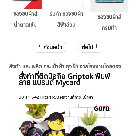
ซองซิปผ้าสี
รับทำ ซองซิปผ้า
ซองซิปผ้าสี
น้ำตาลเข้ม
สีฟ้าอ่อน
กรมท่า
ก่อนหน้า
ต่อไป
สั่งทำ และ ผลิต กระเป๋าผ้า ถุงผ้า จากโรงงานโดยตรง
สั่งทำที่ติดมือถือ Griptok พิมพ์
ลาย แบรนด์ Mycard
30-11-542
Hits:
1658 ผลงานทำกระเป๋าผ้า