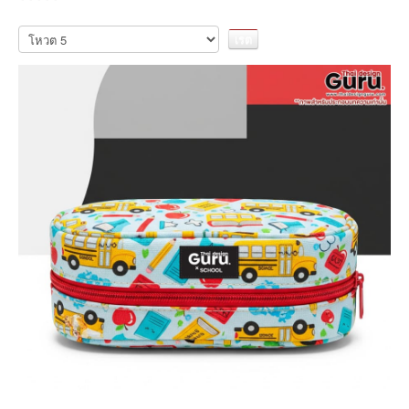
กรุณา
ให้
คะแนน