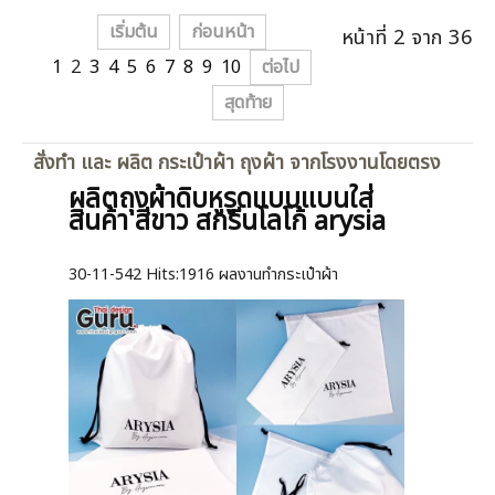
เริ่มต้น
ก่อนหน้า
หน้าที่ 2 จาก 36
1
2
3
4
5
6
7
8
9
10
ต่อไป
สุดท้าย
สั่งทำ และ ผลิต กระเป๋าผ้า ถุงผ้า จากโรงงานโดยตรง
ผลิตถุงผ้าดิบหูรูดแบบแบนใส่
สินค้า สีขาว สกรีนโลโก้ arysia
30-11-542
Hits:
1916 ผลงานทำกระเป๋าผ้า