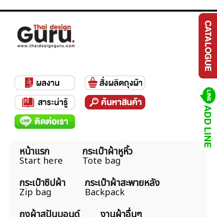
หน้าแรก
กระเป๋าผ้าหูหิ้ว
Start here
Tote bag
กระเป๋าซิปผ้า
กระเป๋าผ้าสะพายหลัง
Zip bag
Backpack
ถุงผ้าสปันบอนด์
งานผ้าอื่นๆ