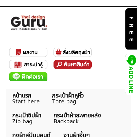
หน้าแรก
กระเป๋าผ้าหูหิ้ว
Start here
Tote bag
กระเป๋าซิปผ้า
กระเป๋าผ้าสะพายหลัง
Zip bag
Backpack
ถุงผ้าสปันบอนด์
งานผ้าอื่นๆ