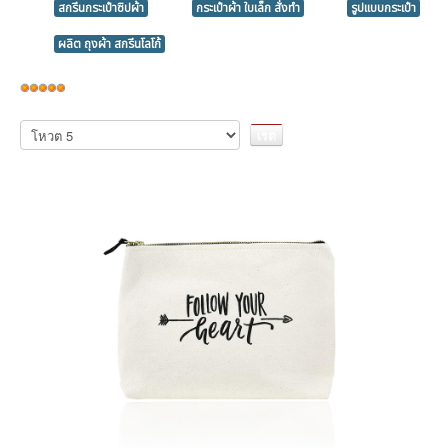
สกรีนกระเป๋าซิปผ้า
กระเป๋าผ้า ใบเล็ก สั่งทำ
รูปแบบกระเป๋า
ผลิต ถุงผ้า สกรีนโลโก้
ให้
เรต
กรุณา
ให้
สมาชิก:
5
/
5
คะแนน