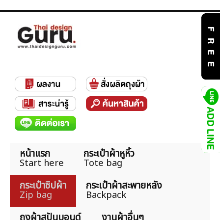
หน้าแรก
กระเป๋าผ้าหูหิ้ว
Start here
Tote bag
กระเป๋าซิปผ้า
กระเป๋าผ้าสะพายหลัง
Zip bag
Backpack
ถุงผ้าสปันบอนด์
งานผ้าอื่นๆ