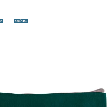
แจก
กระเป๋าแถม