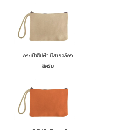
กระเป๋าซิปผ้า มีสายคล้อง
สีครีม