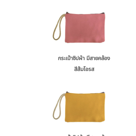
กระเป๋าซิปผ้า มีสายคล้อง
สีส้มโอรส