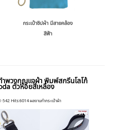
กระเป๋าซิปผ้า มีสายคล้อง
สีฟ้า
งทำพวงกุญแจผ้า พิมพ์สกรีนโลโก้
da ตัวห้อยสีเหลือง
1-542
Hits:
6014 ผลงานทำกระเป๋าผ้า